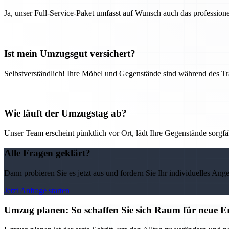
Ja, unser Full-Service-Paket umfasst auf Wunsch auch das professio
Ist mein Umzugsgut versichert?
Selbstverständlich! Ihre Möbel und Gegenstände sind während des Tra
Wie läuft der Umzugstag ab?
Unser Team erscheint pünktlich vor Ort, lädt Ihre Gegenstände sorgfälti
Alle Fragen geklärt?
Dann probieren Sie es jetzt aus und fordern Sie Ihr individuelles Ang
Jetzt Anfrage starten
Umzug planen: So schaffen Sie sich Raum für neue Er