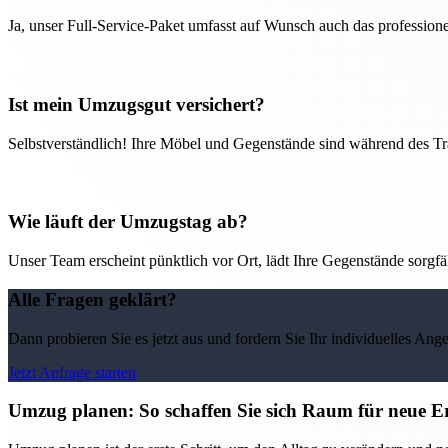
Ja, unser Full-Service-Paket umfasst auf Wunsch auch das professio
Ist mein Umzugsgut versichert?
Selbstverständlich! Ihre Möbel und Gegenstände sind während des Tra
Wie läuft der Umzugstag ab?
Unser Team erscheint pünktlich vor Ort, lädt Ihre Gegenstände sorgfälti
Alle Fragen geklärt?
Dann probieren Sie es jetzt aus und fordern Sie Ihr individuelles Ang
Jetzt Anfrage starten
Umzug planen: So schaffen Sie sich Raum für neue Er